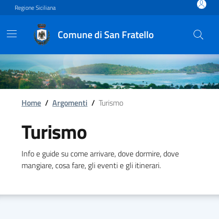
Vai ai contenuti
Vai al footer
Regione Siciliana
Comune di San Fratello
Home
/
Argomenti
/
Turismo
Turismo
Info e guide su come arrivare, dove dormire, dove
mangiare, cosa fare, gli eventi e gli itinerari.