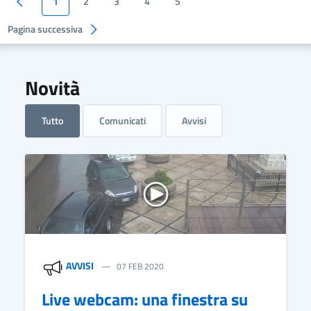
1
2
3
4
5
Pagina successiva
Novità
Tutto
Comunicati
Avvisi
AVVISI
07 FEB 2020
Live webcam: una finestra su