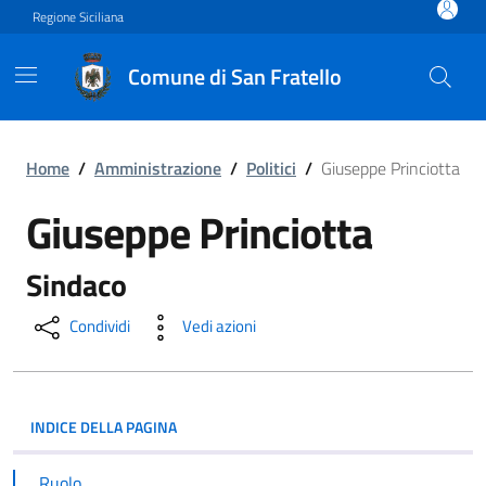
Vai ai contenuti
Vai al footer
Regione Siciliana
Comune di San Fratello
Giuseppe Princiotta
Home
/
Amministrazione
/
Politici
/
Giuseppe Princiotta
Giuseppe Princiotta
Sindaco
Condividi
Vedi azioni
INDICE DELLA PAGINA
Ruolo