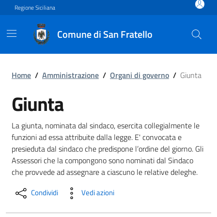
Vai ai contenuti
Vai al footer
Regione Siciliana
Comune di San Fratello
Giunta
Home
/
Amministrazione
/
Organi di governo
/
Giunta
Giunta
La giunta, nominata dal sindaco, esercita collegialmente le
funzioni ad essa attribuite dalla legge. E' convocata e
presieduta dal sindaco che predispone l’ordine del giorno. Gli
Assessori che la compongono sono nominati dal Sindaco
che provvede ad assegnare a ciascuno le relative deleghe.
Condividi
Vedi azioni