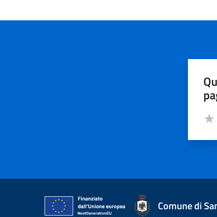
Qu
pa
Valut
Valu
Comune di San