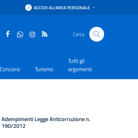
ACCEDI ALL'AREA PERSONALE
Facebook
WhatsApp
Instagram
RSS
Cerca
Tutti gli
Concorsi
Turismo
argomenti
012
Adempimenti Legge Anticorruzione n.
190/2012