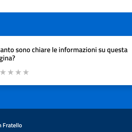
anto sono chiare le informazioni su questa
gina?
a da 1 a 5 stelle la pagina
ta 1 stelle su 5
Valuta 2 stelle su 5
Valuta 3 stelle su 5
Valuta 4 stelle su 5
Valuta 5 stelle su 5
 Fratello