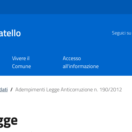
atello
Seguici su
Vivere il
Accesso
Comune
all'informazione
ticorruzione n. 190/2
dati
/
Adempimenti Legge Anticorruzione n. 190/2012
gge