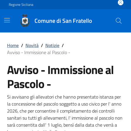
Vai ai contenuti
Vai al footer
Regione Siciliana
Comune di San Fratello
Avviso - Immissione al Pasc
Home
/
Novità
/
Notizie
/
Avviso - Immissione al Pascolo -
Avviso - Immissione al
Pascolo -
Si avvisano gli allevatori che hanno presentato istanza per
la concessione del pascolo soggetto a uso civico per l' anno
2026, che per consentire il completamento dei controlli
sanitari su tutti gli allevamenti, l' immissione al pascolo non
sarà consentita dall' 1 luglio, bensì dalla data che verrà a