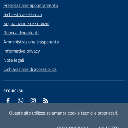
Prenotazione appuntamento
Richiesta assistenza
Segnalazione disservizio
Rubrica dipendenti
Amministrazione trasparente
Informativa privacy
Note legali
Dichiarazione di accessibilità
SEGUICI SU
Facebook
WhatsApp
Instagram
RSS
Questo sito utilizza solamente cookie tecnici e proprietari.
Mappa del sito
Attuazione misure PNRR
COOKIES
L'I
INFORMAZIONI
HO LETTO