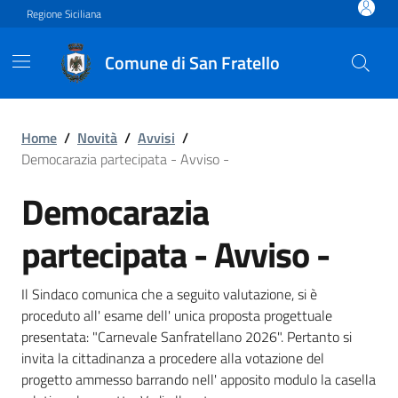
Vai ai contenuti
Vai al footer
Regione Siciliana
Comune di San Fratello
Democarazia partecipata - 
Home
/
Novità
/
Avvisi
/
Democarazia partecipata - Avviso -
Democarazia
partecipata - Avviso -
Il Sindaco comunica che a seguito valutazione, si è
proceduto all' esame dell' unica proposta progettuale
presentata: "Carnevale Sanfratellano 2026". Pertanto si
invita la cittadinanza a procedere alla votazione del
progetto ammesso barrando nell' apposito modulo la casella