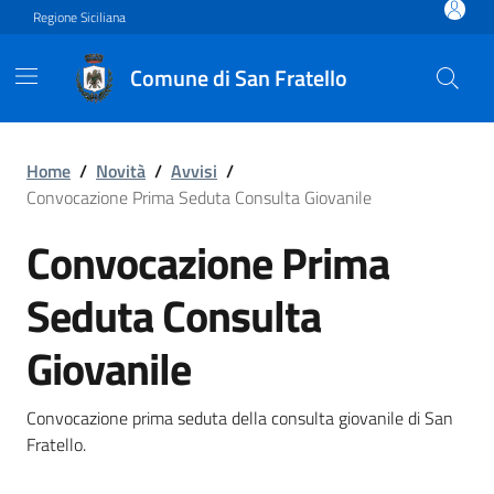
Vai ai contenuti
Vai al footer
Regione Siciliana
Comune di San Fratello
Convocazione Prima Seduta
Home
/
Novità
/
Avvisi
/
Convocazione Prima Seduta Consulta Giovanile
Convocazione Prima
Seduta Consulta
Giovanile
Convocazione prima seduta della consulta giovanile di San
Fratello.