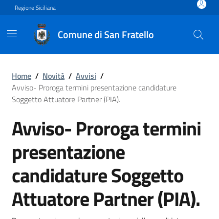
Vai ai contenuti
Vai al footer
Regione Siciliana
Comune di San Fratello
Avviso- Proroga termini pre
Home
/
Novità
/
Avvisi
/
Avviso- Proroga termini presentazione candidature
Soggetto Attuatore Partner (PIA).
Avviso- Proroga termini
presentazione
candidature Soggetto
Attuatore Partner (PIA).