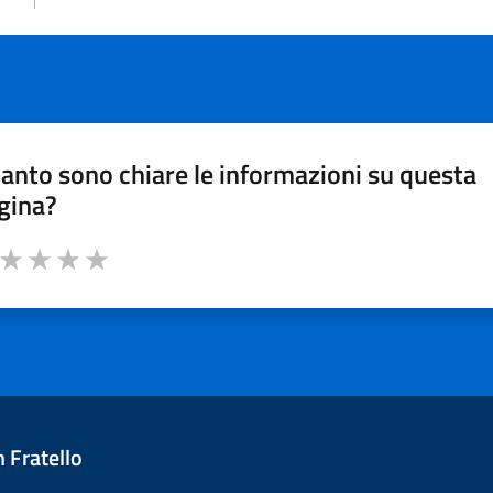
anto sono chiare le informazioni su questa
gina?
a da 1 a 5 stelle la pagina
ta 1 stelle su 5
Valuta 2 stelle su 5
Valuta 3 stelle su 5
Valuta 4 stelle su 5
Valuta 5 stelle su 5
 Fratello