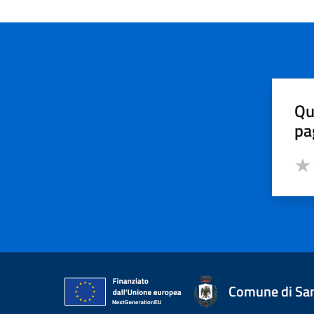
Qu
pa
Valut
Valu
Comune di San