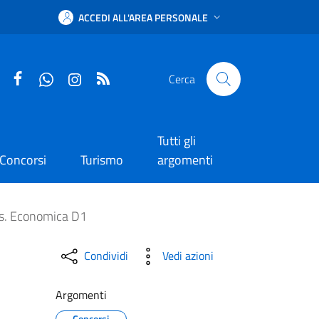
ACCEDI ALL'AREA PERSONALE
Facebook
WhatsApp
Instagram
RSS
Cerca
Tutti gli
Concorsi
Turismo
argomenti
re Direttivo Contabile C
Pos. Economica D1
Condividi
Vedi azioni
Argomenti
Concorsi