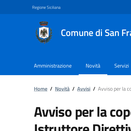
Vai ai contenuti
Vai al footer
Regione Siciliana
Comune di San Fr
Amministrazione
Novità
Servizi
Avviso per la copertura
Home
/
Novità
/
Avvisi
/
Avviso per la c
Avviso per la cop
Istruttore Diretti