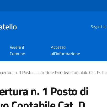
atello
Seguici su
Vivere il
Accesso
Comune
all'informazione
 n. 1 Posto di Istrutto
opertura n. 1 Posto di Istruttore Direttivo Contabile Cat. D, 
ertura n. 1 Posto di
vo Contabile Cat. D,