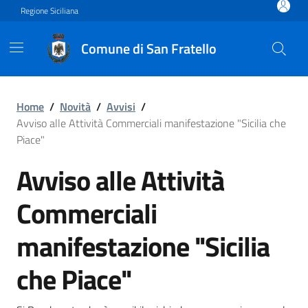
Vai ai contenuti
Vai al footer
Regione Siciliana
Comune di San Fratello
Avviso alle Attività Commerc
Home
/
Novità
/
Avvisi
/
Avviso alle Attività Commerciali manifestazione "Sicilia che
Piace"
Avviso alle Attività
Commerciali
manifestazione "Sicilia
che Piace"