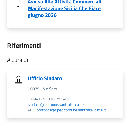
Avviso Alle Attività Commerciali
Manifestazione Sicilia Che Piace
giugno 2026
Riferimenti
A cura di
Ufficio Sindaco
98075 - Via Serpi
T: 0941794030 int.1404
sindaco@comune.sanfratello.me.it
PEC:
protocollo@pec.comune.sanfratello.me.it