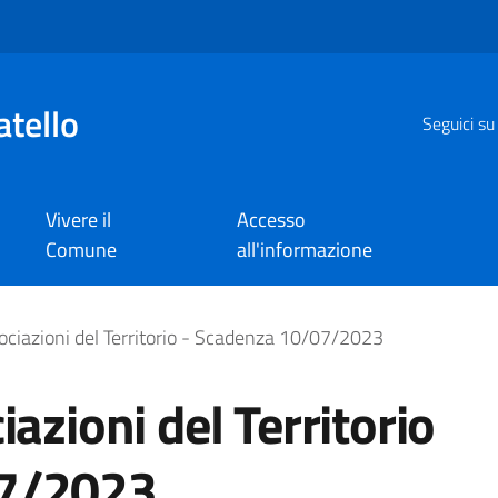
atello
Seguici su
Vivere il
Accesso
Comune
all'informazione
ni del Territorio - Sca
ociazioni del Territorio - Scadenza 10/07/2023
iazioni del Territorio
07/2023