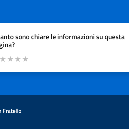
anto sono chiare le informazioni su questa
gina?
a da 1 a 5 stelle la pagina
ta 1 stelle su 5
Valuta 2 stelle su 5
Valuta 3 stelle su 5
Valuta 4 stelle su 5
Valuta 5 stelle su 5
 Fratello