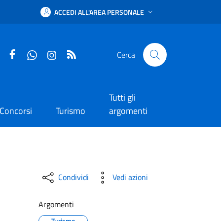
ACCEDI ALL'AREA PERSONALE
Facebook
WhatsApp
Instagram
RSS
Cerca
Tutti gli
Concorsi
Turismo
argomenti
denza 10/07/2023
Condividi
Vedi azioni
Argomenti
Turismo