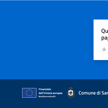
Qu
pa
Valut
Valu
Comune di San