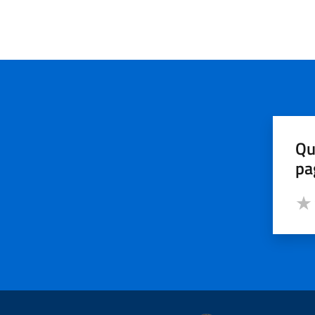
Qu
pa
Valut
Valu