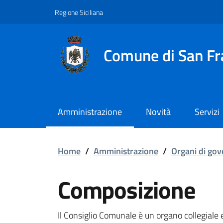
Vai ai contenuti
Vai al footer
Regione Siciliana
Comune di San Fr
Amministrazione
Novità
Servizi
Composizione
Home
/
Amministrazione
/
Organi di go
Composizione
Il Consiglio Comunale è un organo collegiale 