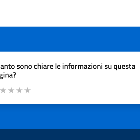
anto sono chiare le informazioni su questa
gina?
a da 1 a 5 stelle la pagina
ta 1 stelle su 5
Valuta 2 stelle su 5
Valuta 3 stelle su 5
Valuta 4 stelle su 5
Valuta 5 stelle su 5