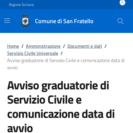
Vai ai contenuti
Vai al footer
Regione Siciliana
Comune di San Fratello
Avviso graduatorie di Serviz
Home
/
Amministrazione
/
Documenti e dati
/
Servizio Civile Universale
/
Avviso graduatorie di Servizio Civile e comunicazione data di
avvio
Avviso graduatorie di
Servizio Civile e
comunicazione data di
avvio