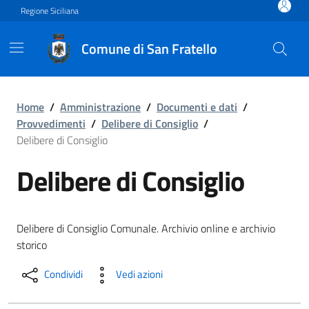
Vai ai contenuti
Vai al footer
Regione Siciliana
Comune di San Fratello
Delibere di Consiglio
Home
/
Amministrazione
/
Documenti e dati
/
Provvedimenti
/
Delibere di Consiglio
/
Delibere di Consiglio
Delibere di Consiglio
Delibere di Consiglio Comunale. Archivio online e archivio
storico
Condividi
Vedi azioni