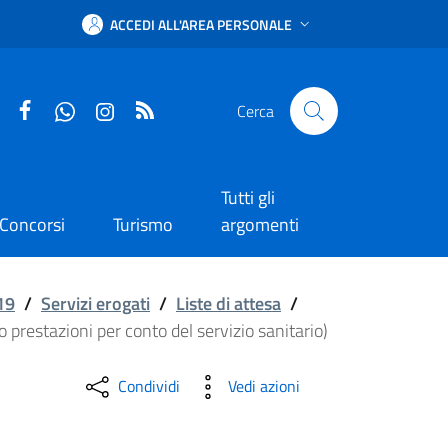
ACCEDI ALL'AREA PERSONALE
Facebook
WhatsApp
Instagram
RSS
Cerca
Tutti gli
Concorsi
Turismo
argomenti
co di enti, aziende e s
19
/
Servizi erogati
/
Liste di attesa
/
o prestazioni per conto del servizio sanitario)
Condividi
Vedi azioni