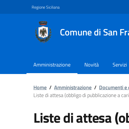
Vai ai contenuti
Vai al footer
Regione Siciliana
Comune di San Fr
Amministrazione
Novità
Servizi
Liste di attesa (obbligo
Home
/
Amministrazione
/
Documenti e 
Liste di attesa (obbligo di pubblicazione a car
Liste di attesa (o