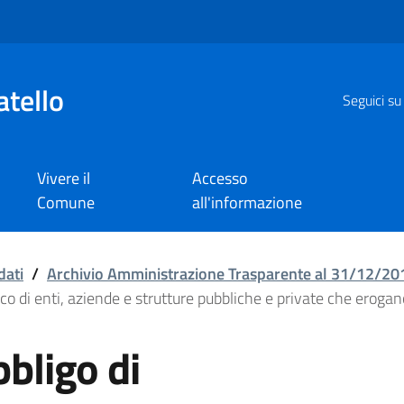
atello
Seguici su
Vivere il
Accesso
Comune
all'informazione
 di pubblicazione a cari
dati
/
Archivio Amministrazione Trasparente al 31/12/20
ico di enti, aziende e strutture pubbliche e private che erogan
bbligo di