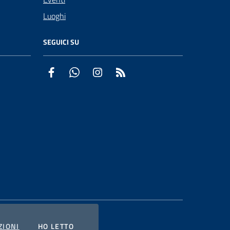
Luoghi
SEGUICI SU
Facebook
WhatsApp
Instagram
RSS
COOKIES
L'INFORMATIVA
ZIONI
HO LETTO