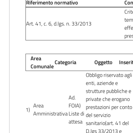
Riferimento normativo
Con
Crit
temp
Art. 41, c. 6, d.lgs. n. 33/2013
effe
pre
Area
Categoria
Oggetto
Inseri
Comunale
Obbligo riservato agli
enti, aziende e
strutture pubbliche e
Ad.
private che erogano
Area
FOIA)
prestazioni per conto
1)
Amministrativa
Liste di
del servizio
attesa
sanitario(art. 41 del
D.lgs 33/2013 e