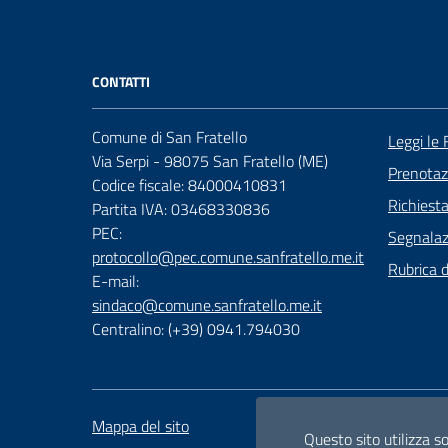
CONTATTI
Comune di San Fratello
Leggi le
Via Serpi - 98075 San Fratello (ME)
Prenota
Codice fiscale: 84000410831
Richiest
Partita IVA: 03468330836
PEC:
Segnalazi
protocollo@pec.comune.sanfratello.me.it
Rubrica 
E-mail:
sindaco@comune.sanfratello.me.it
Centralino: (+39) 0941.794030
Mappa del sito
Attuazione misure PNRR
Questo sito utilizza s